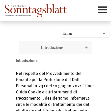
Novità
Italian
Funzioni domenicali
Team
Introduzione
Pubblicità
Introduzione
Contatti
Abbonare
Nel rispetto del Provvedimento del
Garante per la Protezione dei Dati
Personali n.231 del 10 giugno 2021 “Linee
Guida Cookie e altri strumenti di
tracciamento”, desideriamo informarLa
circa le modalità di trattamento dei dati
effettuate dal Titolare del trattamento,