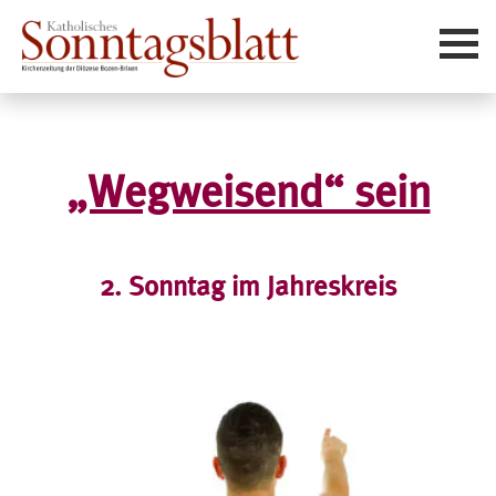
Aktuelles
Sonntagsliturgie
„Wegweisend“ sein
Team
Werben
Kontakt
2. Sonntag im Jahreskreis
Abonnieren